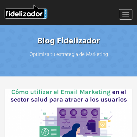
Toggl
navig
Blog Fidelizador
Optimiza tu estrategia de Marketing