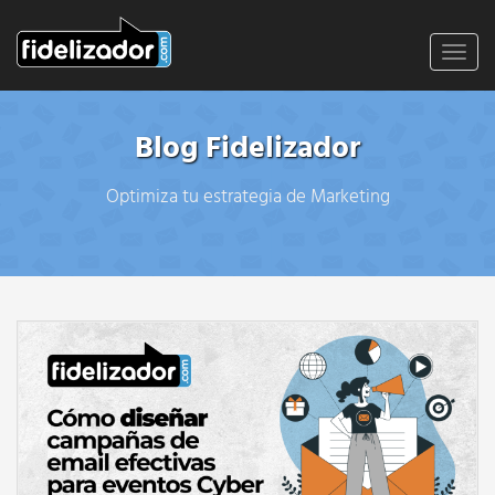
Toggl
navig
Blog Fidelizador
Optimiza tu estrategia de Marketing