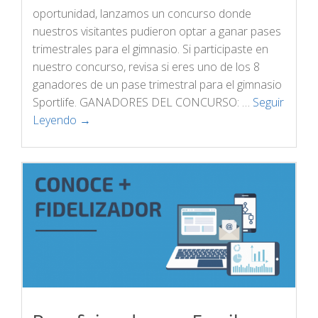
oportunidad, lanzamos un concurso donde
nuestros visitantes pudieron optar a ganar pases
trimestrales para el gimnasio. Si participaste en
nuestro concurso, revisa si eres uno de los 8
ganadores de un pase trimestral para el gimnasio
Sportlife. GANADORES DEL CONCURSO: …
Seguir
Leyendo →