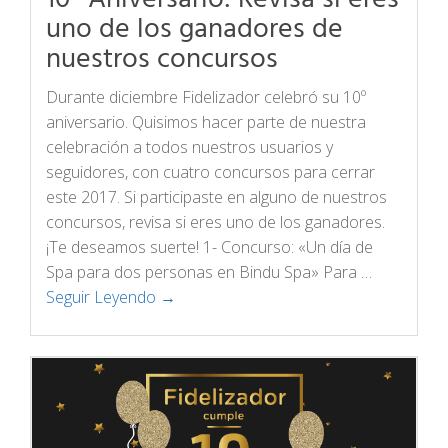
uno de los ganadores de
nuestros concursos
Durante diciembre Fidelizador celebró su 10º
aniversario. Quisimos hacer parte de nuestra
celebración a todos nuestros usuarios y
seguidores, con cuatro concursos para cerrar
este 2017. Si participaste en alguno de nuestros
concursos, revisa si eres uno de los ganadores.
¡Te deseamos suerte! 1- Concurso: «Un día de
Spa para dos personas en Bindu Spa» Para …
Seguir Leyendo →