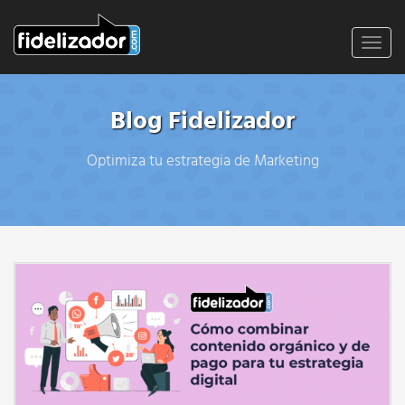
Toggl
navig
Blog Fidelizador
Optimiza tu estrategia de Marketing