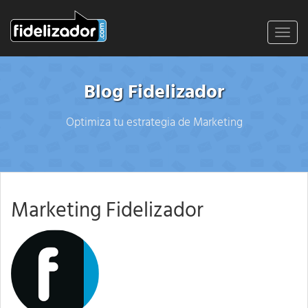
Toggl
navig
Blog Fidelizador
Optimiza tu estrategia de Marketing
Marketing Fidelizador