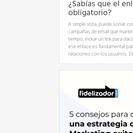
¿Sabías que el en
obligatorio?
A simple vista, puede sonar co
campañas de email que manteng
tiempo, incluir un link para da
ese enlace es fundamental par
relaciones con los usuarios. 