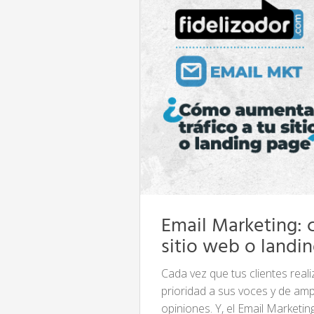
Email Marketing: 
sitio web o landi
Cada vez que tus clientes real
prioridad a sus voces y de amp
opiniones. Y, el Email Marketi