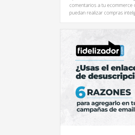
comentarios a tu ecommerce o
puedan realizar compras intel