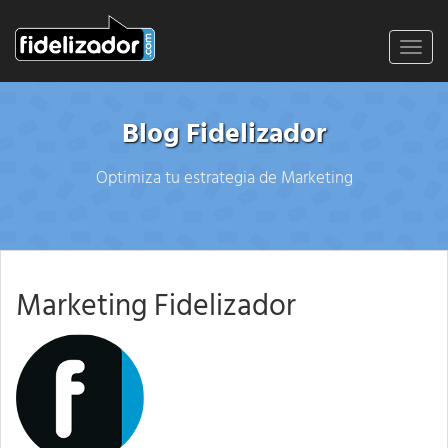
Toggl
navig
Blog Fidelizador
Optimiza tu estrategia de Marketing
Marketing Fidelizador